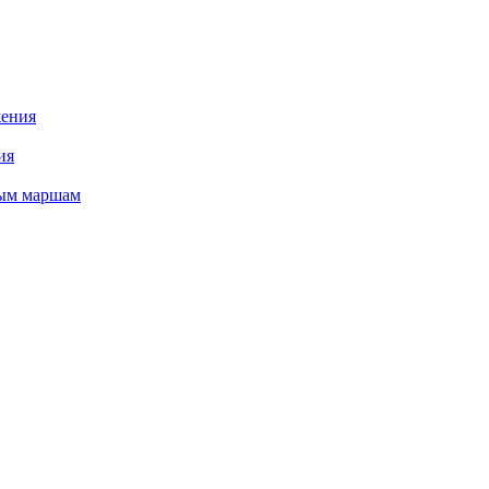
жения
ия
ным маршам