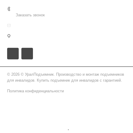
8 (800) 2222-162
Заказать звонок
info@uralpd.ru
г. Челябинск, ул. Челябэнерго, 29
© 2026 © УралПодъемник. Производство и монтаж подъемников
для инвалидов. Купить подъемник для инвалидов с гарантией.
Политика конфиденциальности
Подписаться на рассылку
.