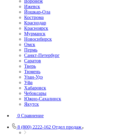
Воронеж
Ижевск
Йошкар-Ола
Кострома
Краснодар
Красноярск
Мурманск
Новосибирск
Омск
Пермь
Санкт-Петербург
Саратов
Тверь
Тюмень
Улан-Удэ
Уфа
Хабаровск
Чебоксары
Южно-Сахалинск
Якутск
0
Сравнение
8 (800) 2222-162
Отдел продаж