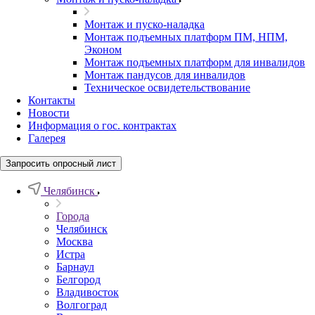
Монтаж и пуско-наладка
Монтаж подъемных платформ ПМ, НПМ,
Эконом
Монтаж подъемных платформ для инвалидов
Монтаж пандусов для инвалидов
Техническое освидетельствование
Контакты
Новости
Информация о гос. контрактах
Галерея
Запросить опросный лист
Челябинск
Города
Челябинск
Москва
Истра
Барнаул
Белгород
Владивосток
Волгоград