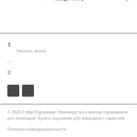
8 (800) 2222-162
Заказать звонок
info@uralpd.ru
г. Челябинск, ул. Челябэнерго, 29
© 2026 © УралПодъемник. Производство и монтаж подъемников
для инвалидов. Купить подъемник для инвалидов с гарантией.
Политика конфиденциальности