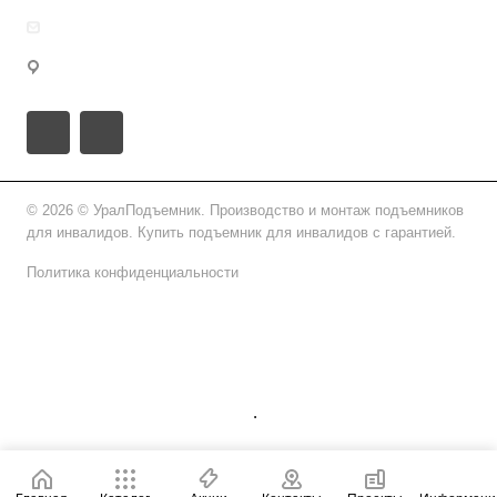
info@uralpd.ru
г. Челябинск, ул. Челябэнерго, 29
© 2026 © УралПодъемник. Производство и монтаж подъемников
для инвалидов. Купить подъемник для инвалидов с гарантией.
Политика конфиденциальности
Подписаться на рассылку
.