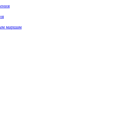
жения
ия
ным маршам